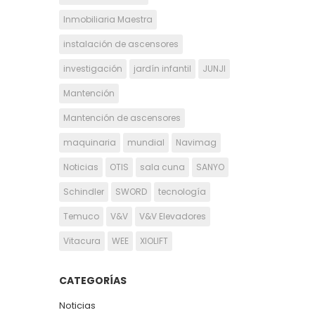
Inmobiliaria Maestra
instalación de ascensores
investigación
jardín infantil
JUNJI
Mantención
Mantención de ascensores
maquinaria
mundial
Navimag
Noticias
OTIS
sala cuna
SANYO
Schindler
SWORD
tecnología
Temuco
V&V
V&V Elevadores
Vitacura
WEE
XIOLIFT
CATEGORÍAS
Noticias