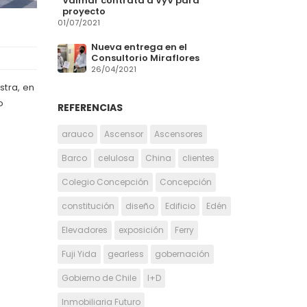
Valmar contrata a VyV para
proyecto
01/07/2021
Nueva entrega en el
Consultorio Miraflores
26/04/2021
stra, en
o
REFERENCIAS
arauco
Ascensor
Ascensores
Barco
celulosa
China
clientes
Colegio Concepción
Concepción
constitución
diseño
Edificio
Edén
Elevadores
exposición
Ferry
Fuji Yida
gearless
gobernación
Gobierno de Chile
I+D
Inmobiliaria Futuro