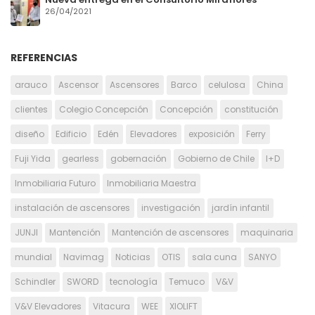
26/04/2021
REFERENCIAS
arauco
Ascensor
Ascensores
Barco
celulosa
China
clientes
Colegio Concepción
Concepción
constitución
diseño
Edificio
Edén
Elevadores
exposición
Ferry
Fuji Yida
gearless
gobernación
Gobierno de Chile
I+D
Inmobiliaria Futuro
Inmobiliaria Maestra
instalación de ascensores
investigación
jardín infantil
JUNJI
Mantención
Mantención de ascensores
maquinaria
mundial
Navimag
Noticias
OTIS
sala cuna
SANYO
Schindler
SWORD
tecnología
Temuco
V&V
V&V Elevadores
Vitacura
WEE
XIOLIFT