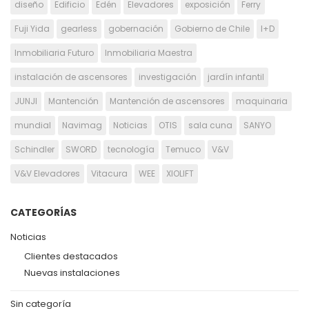
diseño
Edificio
Edén
Elevadores
exposición
Ferry
Fuji Yida
gearless
gobernación
Gobierno de Chile
I+D
Inmobiliaria Futuro
Inmobiliaria Maestra
instalación de ascensores
investigación
jardín infantil
JUNJI
Mantención
Mantención de ascensores
maquinaria
mundial
Navimag
Noticias
OTIS
sala cuna
SANYO
Schindler
SWORD
tecnología
Temuco
V&V
V&V Elevadores
Vitacura
WEE
XIOLIFT
CATEGORÍAS
Noticias
Clientes destacados
Nuevas instalaciones
Sin categoría