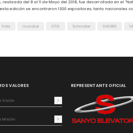
ealizada del 8 al 11 de Mayo del 2018, fue desarrollada en el “Na
 esta edición se encontraron 1300 expositores, tanto nacionales 
i Yida
mundial
OTIS
Schindler
SWORD
V
ROS VALORES
REPRESENTANTE OFICIAL
 Visión
 Misión