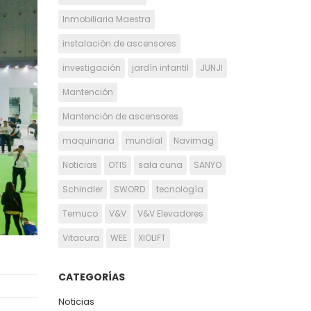
Inmobiliaria Maestra
instalación de ascensores
investigación
jardín infantil
JUNJI
Mantención
Mantención de ascensores
maquinaria
mundial
Navimag
Noticias
OTIS
sala cuna
SANYO
Schindler
SWORD
tecnología
Temuco
V&V
V&V Elevadores
Vitacura
WEE
XIOLIFT
CATEGORÍAS
Noticias