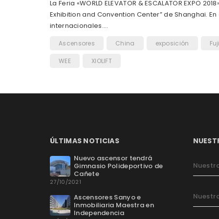
La Feria «WORLD ELEVATOR & ESCALATOR EXPO 2018», r
Exhibition and Convention Center” de Shanghai. En
internacionales.…
Ascensores
China
exposición
Fuj
WEE
XIOLIFT
ÚLTIMAS NOTICIAS
NUEST
Nuevo ascensor tendrá
Nuestra
Gimnasio Polideportivo de
Cañete
27/10/2021
Nuestra
Ascensores Sanyo e
Inmobiliaria Maestra en
Independencia