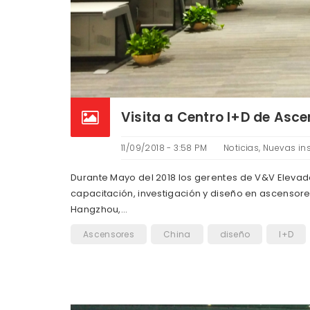
Visita a Centro I+D de Asc
11/09/2018 - 3:58 PM
Noticias
,
Nuevas in
Durante Mayo del 2018 los gerentes de V&V Elevador
capacitación, investigación y diseño en ascensores
Hangzhou,…
Ascensores
China
diseño
I+D