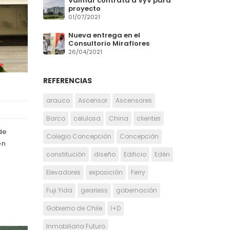
Valmar contrata a VyV para
proyecto
01/07/2021
Nueva entrega en el
Consultorio Miraflores
26/04/2021
REFERENCIAS
arauco
Ascensor
Ascensores
Barco
celulosa
China
clientes
de
Colegio Concepción
Concepción
en
constitución
diseño
Edificio
Edén
Elevadores
exposición
Ferry
Fuji Yida
gearless
gobernación
Gobierno de Chile
I+D
Inmobiliaria Futuro