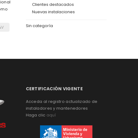
tional
Clientes destacados
como
Nuevas instalaciones
Sin categoría
&V
CERTIFICACIÓN VIGENTE
Acceda al registro actualizado de
instaladores y mantenedores
Haga clic
aquí