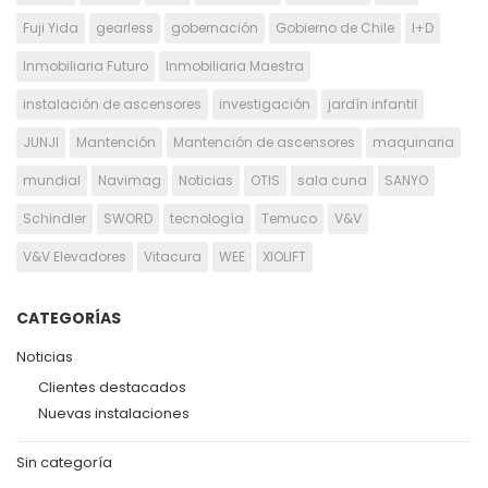
Fuji Yida
gearless
gobernación
Gobierno de Chile
I+D
Inmobiliaria Futuro
Inmobiliaria Maestra
instalación de ascensores
investigación
jardín infantil
JUNJI
Mantención
Mantención de ascensores
maquinaria
mundial
Navimag
Noticias
OTIS
sala cuna
SANYO
Schindler
SWORD
tecnología
Temuco
V&V
V&V Elevadores
Vitacura
WEE
XIOLIFT
CATEGORÍAS
Noticias
Clientes destacados
Nuevas instalaciones
Sin categoría