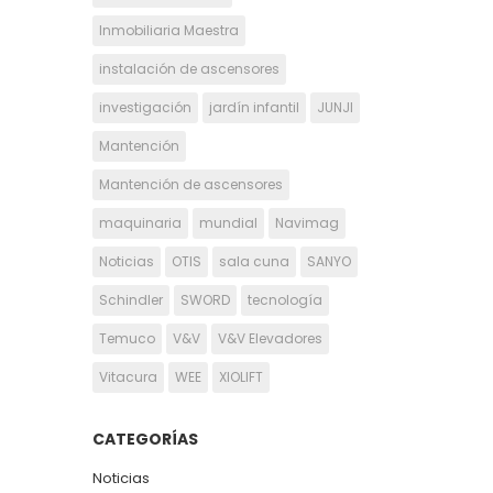
Inmobiliaria Maestra
instalación de ascensores
investigación
jardín infantil
JUNJI
Mantención
Mantención de ascensores
maquinaria
mundial
Navimag
Noticias
OTIS
sala cuna
SANYO
Schindler
SWORD
tecnología
Temuco
V&V
V&V Elevadores
Vitacura
WEE
XIOLIFT
CATEGORÍAS
Noticias