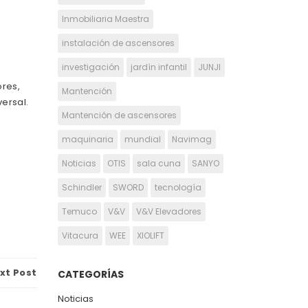
Inmobiliaria Maestra
instalación de ascensores
investigación
jardín infantil
JUNJI
res,
Mantención
ersal.
Mantención de ascensores
maquinaria
mundial
Navimag
Noticias
OTIS
sala cuna
SANYO
Schindler
SWORD
tecnología
Temuco
V&V
V&V Elevadores
Vitacura
WEE
XIOLIFT
xt Post
CATEGORÍAS
Noticias