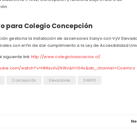
ión.
yo para Colegio Concepción
ón gestiona la instalación de ascensores Sanyo con VyV Elevado
les con el fin de dar cumplimiento a la Ley de Accesibilidad Univ
 siguiente link
http://www.colegiolosacacios.cl/
.
outube.com/watch?v=HNtsv0vZKWc&t=104s&ab_channel=Coemco
Concepción
Elevadores
SANYO
Ne