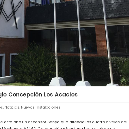
io Concepción Los Acacios
os
,
Noticias
,
Nuevas instalaciones
re este año un ascensor Sanyo que atiende los cuatro niveles del
ña Mackenna #1442, Concepción y funciona bajo el alero de