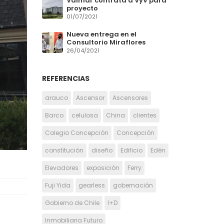
Valmar contrata a VyV para
proyecto
01/07/2021
Nueva entrega en el
Consultorio Miraflores
26/04/2021
REFERENCIAS
arauco
Ascensor
Ascensores
Barco
celulosa
China
clientes
Colegio Concepción
Concepción
constitución
diseño
Edificio
Edén
Elevadores
exposición
Ferry
Fuji Yida
gearless
gobernación
Gobierno de Chile
I+D
Inmobiliaria Futuro